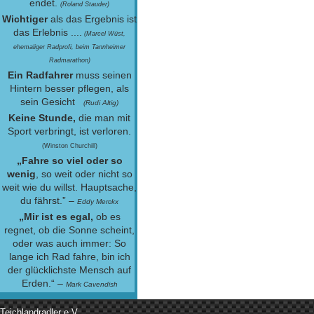
endet.
(Roland Stauder)
Wichtiger
als das Ergebnis ist
das Erlebnis ....
(Marcel Wüst,
ehemaliger Radprofi, beim Tannheimer
Radmarathon)
Ein Radfahrer
muss seinen
Hintern besser pflegen, als
sein Gesicht
(Rudi Altig)
Keine Stunde,
die man mit
Sport verbringt, ist verloren.
(Winston Churchill)
„Fahre so viel oder so
wenig
, so weit oder nicht so
weit wie du willst. Hauptsache,
du fährst.” –
Eddy Merckx
„Mir ist es egal,
ob es
regnet, ob die Sonne scheint,
oder was auch immer: So
lange ich Rad fahre, bin ich
der glücklichste Mensch auf
Erden.“ –
Mark Cavendish
Teichlandradler e.V.