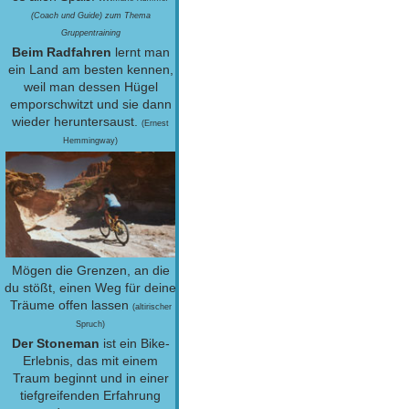
(Coach und Guide) zum Thema
Gruppentraining
Beim Radfahren
lernt man
ein Land am besten kennen,
weil man dessen Hügel
emporschwitzt und sie dann
wieder heruntersaust.
(Ernest
Hemmingway)
Mögen die Grenzen, an die
du stößt, einen Weg für deine
Träume offen lassen
(altirischer
Spruch)
Der Stoneman
ist ein Bike-
Erlebnis, das mit einem
Traum beginnt und in einer
tiefgreifenden Erfahrung