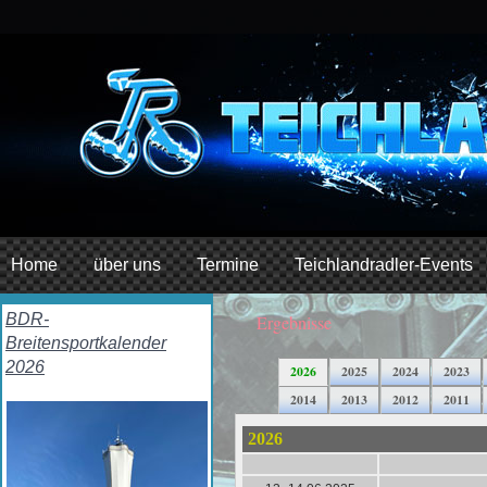
Home
über uns
Termine
Teichlandradler-Events
BDR-
Ergebnisse
Breitensportkalender
2026
2026
2025
2024
2023
2014
2013
2012
2011
2026